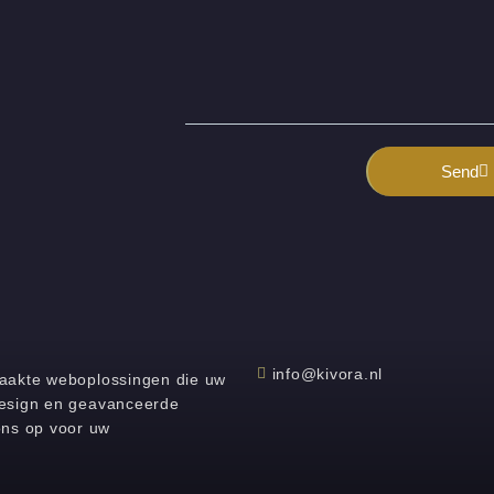
Send
info@kivora.nl
emaakte weboplossingen die uw
bdesign en geavanceerde
ons op voor uw
.