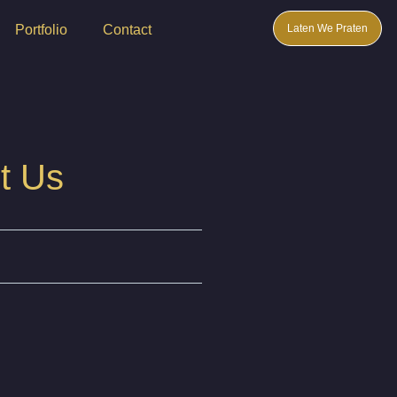
Portfolio
Contact
Laten We Praten
t Us